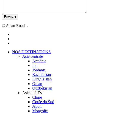
© Asian Roads .
facebook
youtube
instagram
Close
NOS DESTINATIONS
Menu
Asie centrale
Arménie
Iran
Jordanie
Kazakhstan
Kirghizistan
Oman
Ouzbékistan
Asie de l’Est
Chine
Corée du Sud
Japon
Mongolie