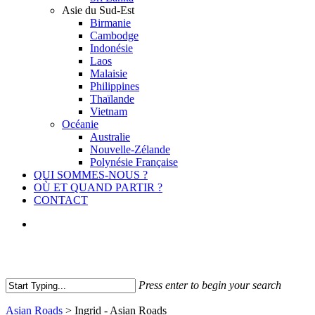
Asie du Sud-Est
Birmanie
Cambodge
Indonésie
Laos
Malaisie
Philippines
Thaïlande
Vietnam
Océanie
Australie
Nouvelle-Zélande
Polynésie Française
QUI SOMMES-NOUS ?
OÙ ET QUAND PARTIR ?
CONTACT
facebook
youtube
instagram
Press enter to begin your search
Close
Asian Roads
>
Ingrid - Asian Roads
Search