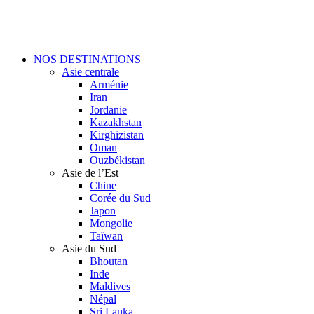
Skip
to
main
content
Menu
NOS DESTINATIONS
Asie centrale
Arménie
Iran
Jordanie
Kazakhstan
Kirghizistan
Oman
Ouzbékistan
Asie de l’Est
Chine
Corée du Sud
Japon
Mongolie
Taïwan
Asie du Sud
Bhoutan
Inde
Maldives
Népal
Sri Lanka