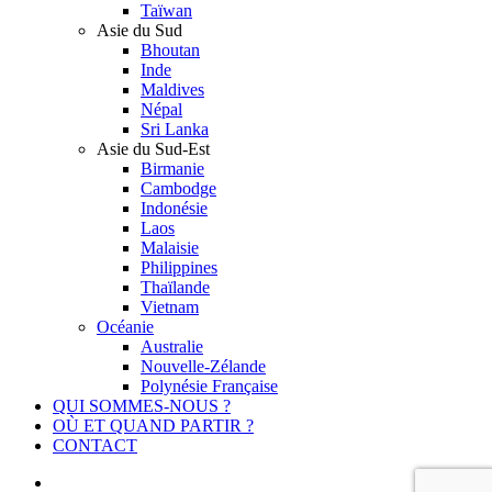
Taïwan
Asie du Sud
Bhoutan
Inde
Maldives
Népal
Sri Lanka
Asie du Sud-Est
Birmanie
Cambodge
Indonésie
Laos
Malaisie
Philippines
Thaïlande
Vietnam
Océanie
Australie
Nouvelle-Zélande
Polynésie Française
QUI SOMMES-NOUS ?
OÙ ET QUAND PARTIR ?
CONTACT
facebook